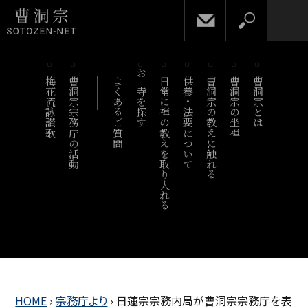
梅花流詠讃歌
曹洞宗宗務庁の活動
よくあるご質問
お寺を探す
日常に禅の教えを取り入れる
供養・法要について
曹洞宗の教えに触れる
曹洞宗の坐禅
曹洞宗とは
HOME
›
宗務庁より
›
日蓮宗宗務内局が曹洞宗宗務庁を表