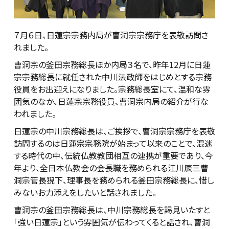
７月６日、日蓮宗宗務内局が曹洞宗宗務庁を表敬訪問さ
れました。
曹洞宗の釜田宗務総長ほか内局３名で、昨年12月に日蓮
宗宗務総長に就任された中川法政師をはじめとする宗務
役員をお出迎えになりました。宗務総長室にて、温和な雰
囲気のなか、日蓮宗宗務役員、曹洞宗内局の紹介が行な
われました。
日蓮宗の中川宗務総長は、ご挨拶で、曹洞宗宗務庁を表敬
訪問するのは日蓮宗宗務院が始まって以来のことで、混迷
する時代の中、伝統仏教教団相互の連携が重要であり、今
年より、全日本仏教会の会長職を務められる江川辰三曹
洞宗管長猊下、理事長を務められる釜田宗務総長に、惜し
みないお力添えをしたいと話されました。
曹洞宗の釜田宗務総長は、中川宗務総長を謁見いたすと
「強い日蓮宗」という雰囲気が伝わってくると話され、曹洞