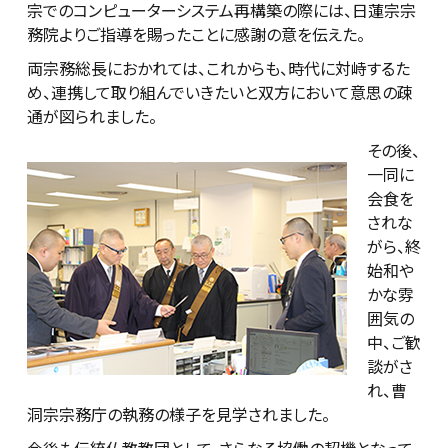
宗でのコンピューターシステム再構築の際には、日蓮宗宗
務院よりご指導を賜ったことに感謝の意を伝えた。
両宗務総長におかれては、これからも、時代に対峙するた
め、連携して取り組んでいきたいと双方において意思の疎
通が図られました。
その後、
一同に
会食を
されな
がら、終
始和や
かな雰
囲気の
中、ご歓
談がさ
れ、曹
洞宗宗務庁の執務の様子を見学されました。