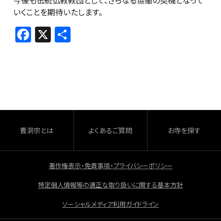
今後も伝統仏教教団として、さらなる協働の契機となって
いくことを期待いたします。
F
X
共
a
有
c
e
b
o
o
曹洞宗とは
よくあるご質問
お寺を探す
k
著作権表示・免責事項・プライバシーポリシー
特定個人情報等の適正な取り扱いに関する基本方針
ソーシャルメディア利用ガイドライン