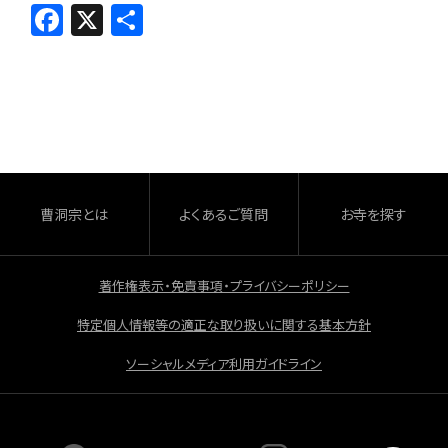
F
X
共
a
有
c
e
b
o
o
曹洞宗とは
よくあるご質問
お寺を探す
k
著作権表示・免責事項・プライバシーポリシー
特定個人情報等の適正な取り扱いに関する基本方針
ソーシャルメディア利用ガイドライン