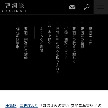
梅花流詠讃歌
曹洞宗宗務庁の活動
よくあるご質問
お寺を探す
日常に禅の教えを取り入れる
供養・法要について
曹洞宗の教えに触れる
曹洞宗の坐禅
曹洞宗とは
HOME
›
宗務庁より
›
「ほほえみの集い」参加者募集終了の