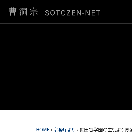
HOME
›
宗務庁より
›
世田谷学園の生徒より募