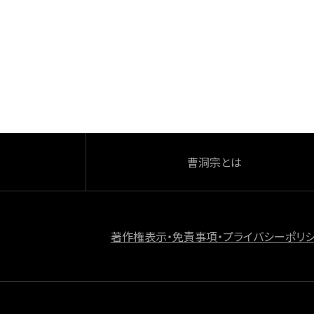
e
b
o
o
k
曹洞宗とは
著作権表示・免責事項・プライバシーポリ