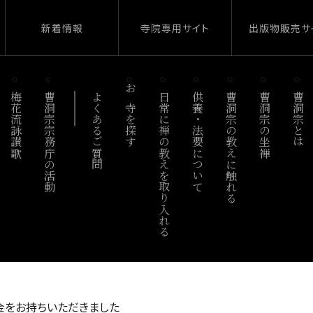
新着情報
寺院専用サイト
出版物販売サ
梅花流詠讃歌
曹洞宗宗務庁の活動
よくあるご質問
お寺を探す
日常に禅の教えを取り入れる
供養・法要について
曹洞宗の教えに触れる
曹洞宗の坐禅
曹洞宗とは
金をお持ちいただきました