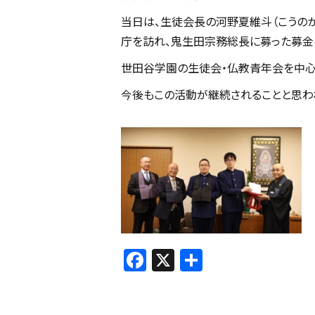
当日は、生徒会長の河野夏維斗（こうの
庁を訪れ、鬼生田宗務総長に募った募金
世田谷学園の生徒会・仏教青年会を中心
今後もこの活動が継続されることと思わ
F
X
共
a
有
c