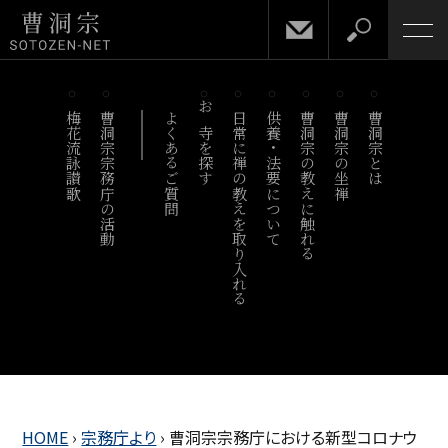
梅花流詠讃歌
曹洞宗宗務庁の活動
よくあるご質問
お寺を探す
日常に禅の教えを取り入れる
供養・法要について
曹洞宗の教えに触れる
曹洞宗の坐禅
曹洞宗とは
HOME
›
宗務庁より
›
曹洞宗宗務庁における新型コロナウ