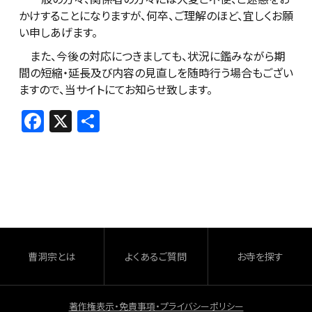
かけすることになりますが、何卒、ご理解のほど、宜しくお願
い申しあげます。
また、今後の対応につきましても、状況に鑑みながら期
間の短縮・延長及び内容の見直しを随時行う場合もござい
ますので、当サイトにてお知らせ致します。
F
X
共
a
有
c
e
b
o
o
曹洞宗とは
よくあるご質問
お寺を探す
k
著作権表示・免責事項・プライバシーポリシー