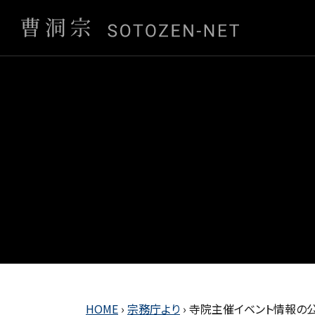
HOME
›
宗務庁より
›
寺院主催イベント情報の