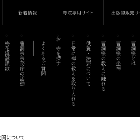
新着情報
寺院専用サイト
出版物販売サ
梅花流詠讃歌
曹洞宗宗務庁の活動
よくあるご質問
お寺を探す
日常に禅の教えを取り入れる
供養・法要について
曹洞宗の教えに触れる
曹洞宗の坐禅
曹洞宗とは
公開について