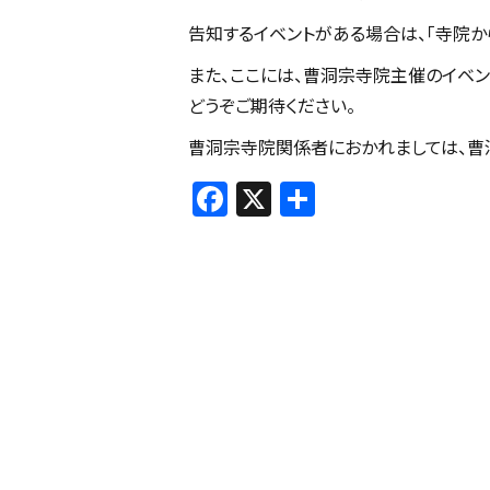
告知するイベントがある場合は、「寺院か
また、ここには、曹洞宗寺院主催のイベ
どうぞご期待ください。
曹洞宗寺院関係者におかれましては、曹
F
X
共
a
有
c
e
b
o
o
k