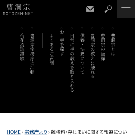
梅花流詠讃歌
曹洞宗宗務庁の活動
よくあるご質問
お寺を探す
日常に禅の教えを取り入れる
供養・法要について
曹洞宗の教えに触れる
曹洞宗の坐禅
曹洞宗とは
HOME
›
宗務庁より
›
離檀料・墓じまいに関する報道につい