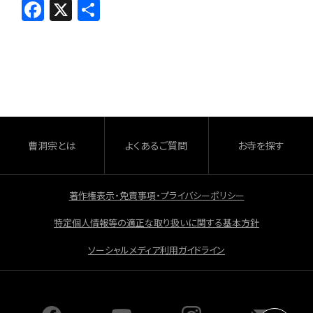
F
X
共
a
有
c
e
b
o
o
曹洞宗とは
よくあるご質問
お寺を探す
k
著作権表示・免責事項・プライバシーポリシー
特定個人情報等の適正な取り扱いに関する基本方針
ソーシャルメディア利用ガイドライン