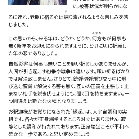
た。被害状況が明らかにな
す
るに連れ、老躯に宿る心は
擂
り潰されるような苦しみを感
じました。
どなた
この思いから、来る年は、どうか、どうか、
何方
もが何事も
無く新年をお迎えになられますように、と切に切に祈願し
た年の瀬でありました。
自然災害は何事も無いことを願い祈るしかありませんが、
人間が引き起こす紛争や戦争は違います。願い祈るばかり
では解決致しません。さりとて、銃弾砲弾飛び交う中に飛
び込む蛮勇で解決する筈も無く、互いの正義を主張して止
まない相手を説き伏せようにも、聞く耳を持ちますまい。一
つ間違えば新たな火種となりましょう。
お釈迦様がお覚りになられた「縁起」は、大宇宙調和の実
相です。各々が正身端坐するところ対立はありません。寂
静とした調和が持たれております。正身端坐こそが平和へ
確かな一歩である、と思い定めましょう。