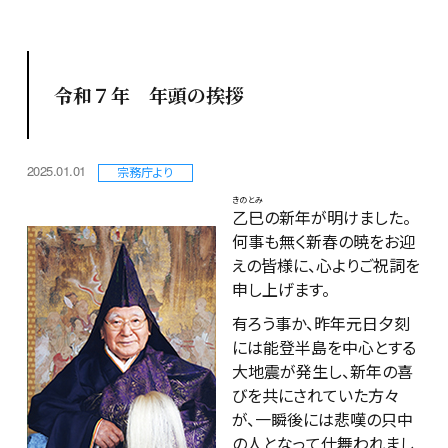
令和７年 年頭の挨拶
2025.01.01
宗務庁より
きのとみ
乙巳
の新年が明けました。
何事も無く新春の暁をお迎
えの皆様に、心よりご祝詞を
申し上げます。
有ろう事か、昨年元日夕刻
には能登半島を中心とする
大地震が発生し、新年の喜
びを共にされていた方々
が、一瞬後には悲嘆の只中
の人となって仕舞われまし