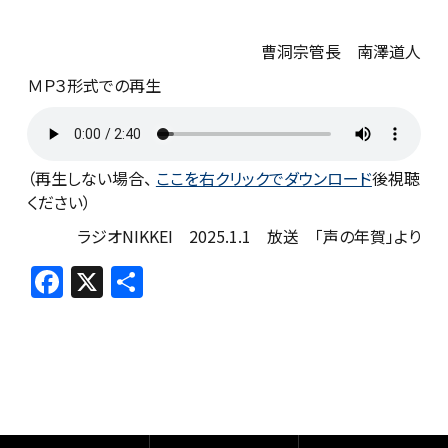
曹洞宗管長 南澤道人
ＭＰ３形式での再生
（再生しない場合、
ここを右クリックでダウンロード
後視聴
ください）
ラジオNIKKEI 2025.1.1 放送 「声の年賀」より
F
X
共
a
有
c
e
b
o