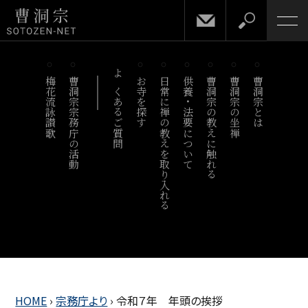
梅花流詠讃歌
曹洞宗宗務庁の活動
よくあるご質問
お寺を探す
日常に禅の教えを取り入れる
供養・法要について
曹洞宗の教えに触れる
曹洞宗の坐禅
曹洞宗とは
HOME
›
宗務庁より
›
令和７年 年頭の挨拶