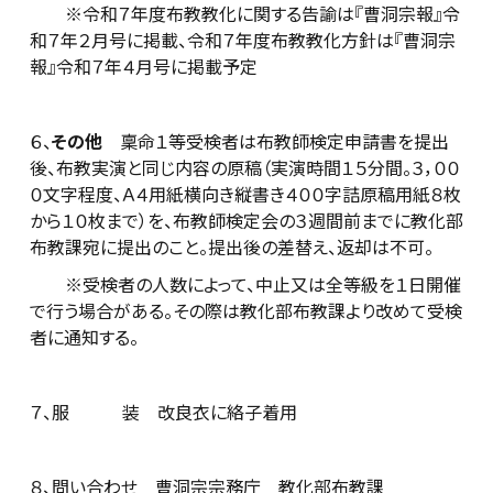
※令和７年度布教教化に関する告諭は『曹洞宗報』令
和７年２月号に掲載、令和７年度布教教化方針は『曹洞宗
報』令和７年４月号に掲載予定
６、
その他
稟命１等受検者は布教師検定申請書を提出
後、布教実演と同じ内容の原稿（実演時間１５分間。３，００
０文字程度、Ａ４用紙横向き縦書き４００字詰原稿用紙８枚
から１０枚まで）を、布教師検定会の３週間前までに教化部
布教課宛に提出のこと。提出後の差替え、返却は不可。
※受検者の人数によって、中止又は全等級を１日開催
で行う場合がある。その際は教化部布教課より改めて受検
者に通知する。
７、服 装 改良衣に絡子着用
８、問い合わせ 曹洞宗宗務庁 教化部布教課