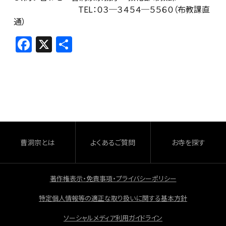
TEL：０３─３４５４─５５６０（布教課直
通）
F
X
共
a
有
c
e
b
o
o
曹洞宗とは
よくあるご質問
お寺を探す
k
著作権表示・免責事項・プライバシーポリシー
特定個人情報等の適正な取り扱いに関する基本方針
ソーシャルメディア利用ガイドライン