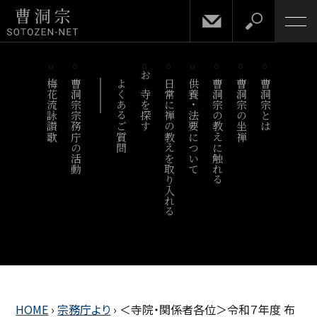
梅花流詠讃歌
曹洞宗宗務庁の活動
よくあるご質問
お寺を探す
日常に禅の教えを取り入れる
供養・法要について
曹洞宗の教えに触れる
曹洞宗の坐禅
曹洞宗とは
HOME
›
宗務庁より
›
＜寺院・関係者各位＞令和７年度 布