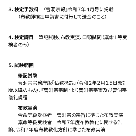
３、検定手数料
『曹洞宗報』令和７年４月号に掲載
（布教師検定申請書に付帯して送金のこと）
４、検定課目
筆記試験、布教実演、口頭試問（稟命１等受
検者のみ）
５、試験範囲
筆記試験
曹洞宗宗務庁版『仏教概論』（令和２年２月１５日改訂
版以降のもの）、『曹洞宗宗制』より曹洞宗宗憲及び曹洞宗
儀礼規程
布教実演
令命等級受検者 曹洞宗の宗旨に準じた布教実演
稟命等級受検者 令和７年度布教教化に関する告
諭、令和７年度布教教化方針に準じた布教実演