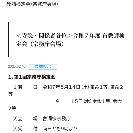
教師検定会（宗務庁会場）
＜寺院・関係者各位＞令和７年度 布教師検
定会（宗務庁会場）
2025.02.10
宗務庁より
１、第１回宗務庁検定会
⑴期 日 令和７年５月１４日（水）稟命１等、稟命２
等
仝 １５日（木）令命１等、令命
２等
⑵会 場 曹洞宗宗務庁
⑶受 付 両日とも９時より