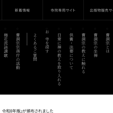
新着情報
寺院専用サイト
出版物販売サ
梅花流詠讃歌
曹洞宗宗務庁の活動
よくあるご質問
お寺を探す
日常に禅の教えを取り入れる
供養・法要について
曹洞宗の教えに触れる
曹洞宗の坐禅
曹洞宗とは
 令和8年版』が頒布されました