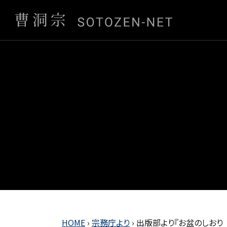
HOME
›
宗務庁より
›
出版部より『お盆のしおり