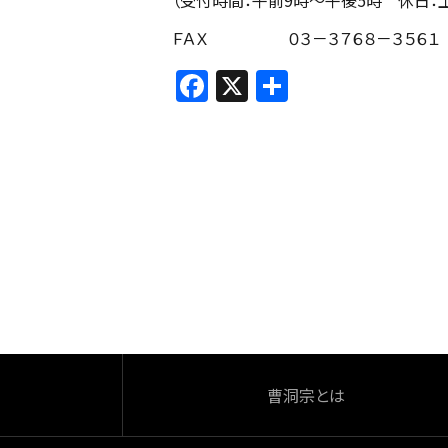
（受付時間：午前9時～午後5時 休日：
ＦＡＸ ０３－３７６８－３５６１ 
F
X
共
a
有
c
e
b
o
o
k
曹洞宗とは