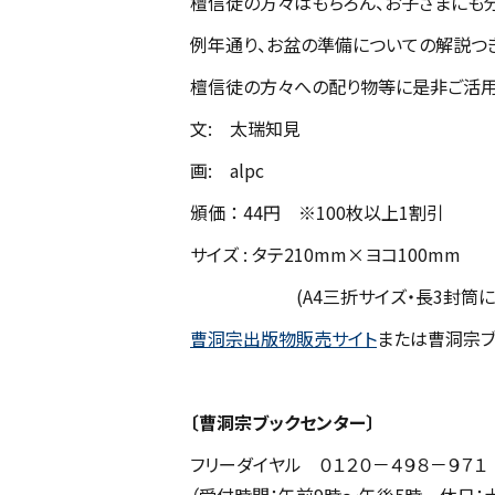
檀信徒の方々はもちろん、お子さまにも
例年通り、お盆の準備についての解説つ
檀信徒の方々への配り物等に是非ご活用
文: 太瑞知見
画: alpc
頒価 ： 44円 ※100枚以上1割引
サイズ : タテ210mm×ヨコ100mm
(A4三折サイズ・長3封筒にぴ
曹洞宗出版物販売サイト
または曹洞宗ブ
〔曹洞宗ブックセンター〕
フリーダイヤル ０１２０－４９８－９７１