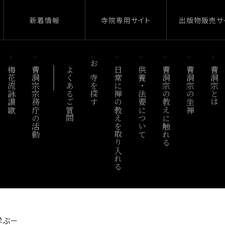
新着情報
寺院専用サイト
出版物販売サ
梅花流詠讃歌
曹洞宗宗務庁の活動
よくあるご質問
お寺を探す
日常に禅の教えを取り入れる
供養・法要について
曹洞宗の教えに触れる
曹洞宗の坐禅
曹洞宗とは
学ぶ－