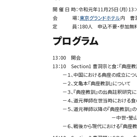
開 催 日 時：令和元年11月25日（月）13：0
会 場：
東京グランドホテル
内 曹
定 員：180人 申込不要・参加無
プログラム
13：00 開会
13：10 Section1 曹洞宗と食：『典
－１、中国における典座の成立につ
－２、文亀本『典座教訓』について
－３、『典座教訓』の出典註釈研究に
－４、道元禅師在世当時における食
－５、道元禅師以降の『典座教訓』の
－中世・瑩山禅師より近
－６、戦後から現代における『典座教