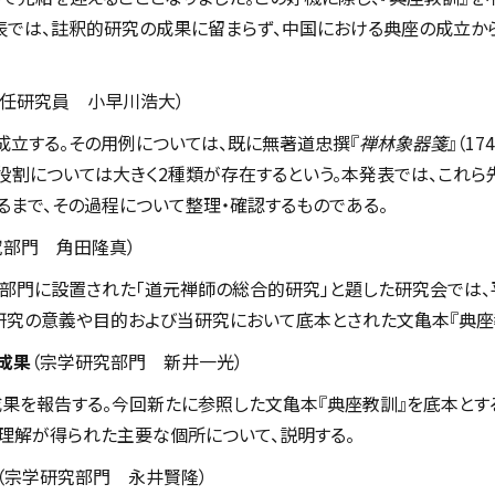
表では、註釈的研究の成果に留まらず、中国における典座の成立か
専任研究員 小早川浩大）
成立する。その用例については、既に無著道忠撰『
禅林象器箋
』（1
役割については大きく2種類が存在するという。本発表では、これ
るまで、その過程について整理・確認するものである。
究部門 角田隆真）
門に設置された「道元禅師の総合的研究」と題した研究会では、平
研究の意義や目的および当研究において底本とされた文亀本『典座
成果
（宗学研究部門 新井一光）
果を報告する。今回新たに参照した文亀本『典座教訓』を底本とす
理解が得られた主要な個所について、説明する。
（宗学研究部門 永井賢隆）