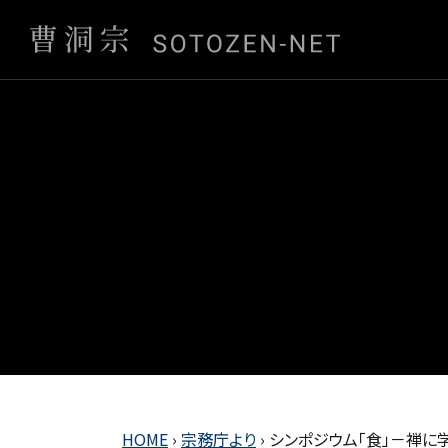
HOME
›
宗務庁より
›
シンポジウム「食」－禅に