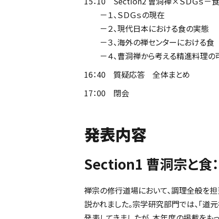
15：10 Section2 曹洞禅×ＳＤＧｓ
－１、ＳＤＧｓの現在
－２、現代日本における食の実態
－３、海外の禅センターにおける食
－４、曹洞禅から考える精進料理の
16：40 質疑応答 全体まとめ
17：00 閉会
発表内容
Section1 曹洞宗と
禅宗の修行道場において、調理全般を担当
説かれました。宗学研究部門では、「道
発表してきましたが、本年度の掲載をもっ