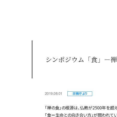
シンポジウム「食」－
2019.08.01
宗務庁より
「禅の食」の根源は、仏教が2500年を
「食＝生命との向き合い方」が問われてい