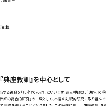
－食の未来－
可能性
食：『典座教訓』を中心として
する役職を「典座（てんぞ）」といいます。道元禅師は、「典座」の重
元禅師の総合的研究」の一環として、本書の註釈的研究に取り組んで
て完結を迎えることとなりました。この好機に際し、『典座教訓』を中