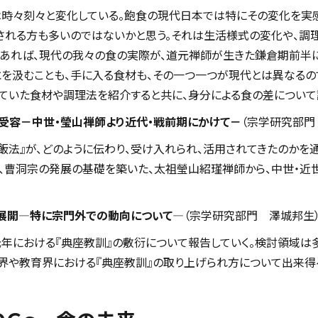
時々刻々と変化している。飽食の現代日本では特にその変化を実感
感される方も多いのではないかと思う。それは生活様式の変化や、調
であれば、現代の我々の食の実際が、道元禅師が生きた鎌倉期前半
水を汲むことも、手に入る食材も、その一つ一つが現代とは異なるの
ていた食材や調理法を紹介すると共に、身分による食の差について
と受容－中世・瑩山禅師より近代・戦前期にかけて－
（宗学研究部門
粥飯法』が、どのように伝わり、受け入れられ、活用されてきたのか
、曹洞宗の発展の基礎を築いた、太祖瑩山紹瑾禅師から、中世・近世
の展開―特に宗門外での動向について―
（宗学研究部門 澤城邦生
元年における『典座教訓』の敷衍について報告していく。検討領域は
界や教育界における『典座教訓』の取り上げられ方について出来得