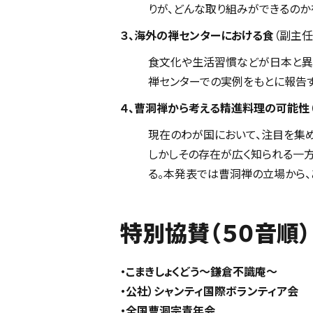
りが、どんな取り組みができるのか
３、海外の禅センターにおける食
（副主
食文化や生活習慣などが日本と異
禅センターでの実例をもとに報告す
４、曹洞禅から考える精進料理の可能性
現在のわが国において、注目を集め
しかしその存在が広く知られる一方
る。本発表では曹洞禅の立場から、
特別協賛（５０音順）
・こまきしょくどう～鎌倉不識庵～
・公社）シャンティ国際ボランティア会
・全国曹洞宗青年会