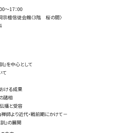
0～17：00
洞宗檀信徒会館〈3階 桜の間〉
料
座教訓』を中心として
いて
おける成果
の諸相
伝播と受容
代・戦前期にかけて－
訓』の展開