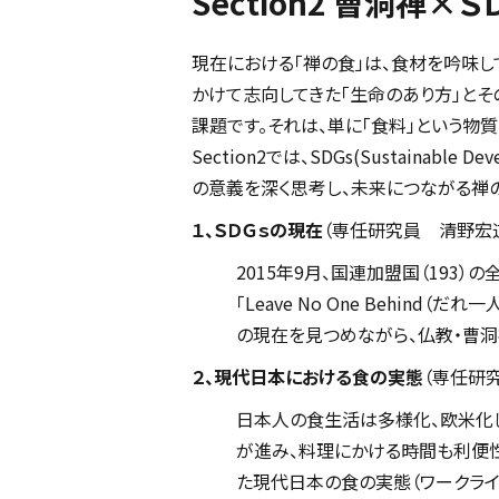
Section2 曹洞禅
現在における「禅の食」は、食材を吟味し
かけて志向してきた「生命のあり方」とそ
課題です。それは、単に「食料」という物
Section2では、SDGs(Sustain
の意義を深く思考し、未来につながる禅
１、ＳＤＧｓの現在
（専任研究員 清野宏
2015年9月、国連加盟国（193
「Leave No One Behin
の現在を見つめながら、仏教・曹洞
２、現代日本における食の実態
（専任研
日本人の食生活は多様化、欧米化し
が進み、料理にかける時間も利便性
た現代日本の食の実態（ワークライ