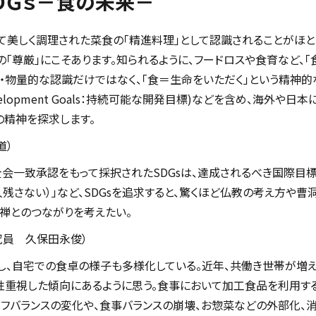
×ＳＤＧｓ－食の未来－
て美しく調理された菜食の「精進料理」として認識されることがほとん
の「尊厳」にこそあります。知られるように、フードロスや食育など、
質・物量的な認識だけではなく、「食＝生命をいただく」という精神
able Development Goals：持続可能な開発目標)などを含め、
の精神を探求します。
道）
）の全会一致承認をもって採択されたSDGsは、達成されるべき国際
d（だれ一人残さない）」など、SDGsを追求すると、驚くほど仏教の考え方
禅とのつながりを考えたい。
究員 久保田永俊）
、自宅での食卓の様子も多様化している。近年、共働き世帯が増え
重視した傾向にあるように思う。食事において加工食品を利用する
フバランスの変化や、食事バランスの崩壊、お惣菜などの外部化、