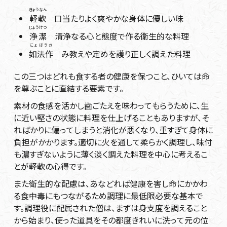
きょうなん
軽軟
口当たりよく爽やかな身体に優しい味
じょうけつ
浄潔
清浄なる心と態度で作る衛生的な料理
にょほうさ
如法作
み教えや定めを護り正しく調えた料理
この三つはどれも食する者の健康を保つこと、ひいては命
を尊ぶことに直結する要素です。
素材の食感を活かし歯ごたえを味わってもらうために、生
に近い堅さの状態に料理を仕上げることもありますが、そ
ればかりに偏ってしまうと消化が悪くなり、重すぎて身体に
負担がかかります。適切に火を通して柔らかく調理し、味付
も濃すぎないように薄く淡く調えた料理を中心に考えるこ
とが軽軟の心得です。
また衛生的な配慮は、あなどれば健康を害し命にかかわ
る食中毒にもつながるため調理に最低限必要な基本で
す。調理役に配属された僧は、まずは身支度を調えること
から始まり、使った道具をその都度きれいに洗って元の位