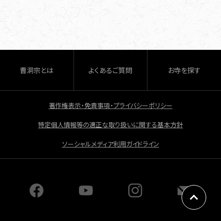
c
e
b
o
o
曹洞宗とは
よくあるご質問
お寺を探す
k
著作権表示・免責事項・プライバシーポリシー
特定個人情報等の適正な取り扱いに関する基本方針
ソーシャルメディア利用ガイドライン