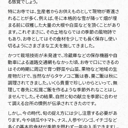
る感覚でしょう。
特にお寺では、生産者からお供えものとして現物が寄進さ
れることが多く、例えば、冬に本格的な雪が降って畑が埋
まる前に収穫した大量の大根や白菜などを頂くことがあり
ます。これぞまさに、その土地ならではの季節の風物詩で
もあり、お寺としてはその食材を少しでも長く保存し使い
切るようにさまざまな工夫を施してきました。
かつて栽培技術が未発達で、冷蔵庫などの保存機器や自
動車による道路交通網もなかった頃、お寺で口にできるの
はその時期に周辺で育つ野菜や山菜、果物など地域の生
産物だけで、当然ながらタケノコご飯は春、栗ご飯は秋に
調理されてきました。いくら貴重で珍しいからといって、無
理して春先に松茸ご飯を作るような季節外れなことはし
ませんでした。その結果、自然と旬の献立を季節に合わせ
て調える台所の慣例が伝承されてきたのです。
しかし、今の時代、旬の捉え方には少し注意する必要があ
ります。今や胡瓜やトマト、ナス、人参やリンゴ、イチゴなど
多くの基本的食材が季節を問わず一年中入手できますし、