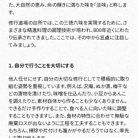
た、大自然の恵み、命の輝きに満ちた味を「淡味」と称しま
す。
修行道場の台所では、この三徳六味を実現するために、さ
まざまな精進料理の調理技術が培われ、800年近くにわた
り伝承されてきました。ここでは、その中から
三点
に注目し
てみましょう。
１．自分で行うことを大切にする
他人任せにせず、自分の大切な修行としてで積極的に取り
組む姿勢を重視しています。例えば、沢庵、ぬか漬、梅干な
どの漬物を漬けたり、味噌を仕込んだり、小豆からあんこ
を調えたりと、素材自体から作ることも少なくありません。
できるだけ手作りすることで、食べる人に向いた味に調整
することもできますし、また、食材の特性に合わせて無駄な
廃棄ロスが出ないように工程を工夫することもできます。
もちろん、掃除や片付けも誰かがやるだろうではなく、率先
して取り組みます。