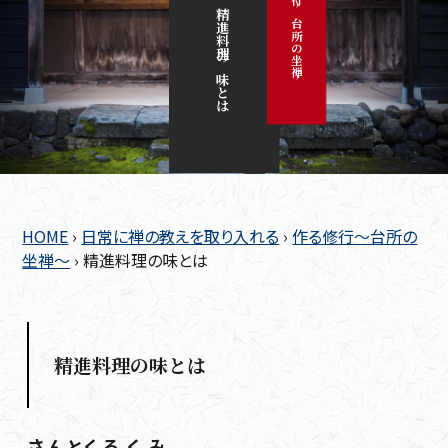
作る修行～台所の坐禅～
精進料理の味とは
HOME
›
日常に禅の教えを取り入れる
›
作る修行～台所の
坐禅～
›
精進料理の味とは
精進料理の味とは
さんとく
ろくみ