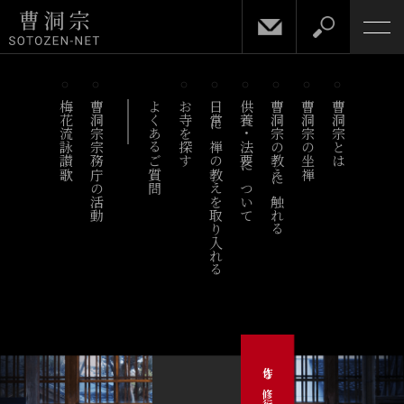
梅花流詠讃歌
曹洞宗宗務庁の活動
よくあるご質問
お寺を探す
日常に禅の教えを取り入れる
供養・法要について
曹洞宗の教えに触れる
曹洞宗の坐禅
曹洞宗とは