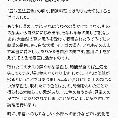
「五味五法五色」の項で、精進料理では彩りも大切にすると
述べました。
もう少し深めますと、それはうわべの見かけではなく、もの
の深奥から自然ににじみ出る、そなわる命の美しさを指し
ます。大自然の尊い恵みを受けて収穫されたみずみずしい
胡瓜の緑色。真っ白な大根。イチゴの濃赤。どれもそのまま
で本当に愛おしく、ありがたき自然の美です。無用に手を加
えず、その色を素直に活かすのです。
取れたてのナスの鮮やかな紫色も、時間が経てば生気を
失ってくすみ、張り艶もなくなります。しかし、それは価値が
劣るということではありません。ぬか漬けにしたナスのにぶ
い薄茶色も、取れたての色とは別の、時間をおいたことで
得られる素晴らしい趣があります。色の鮮やかさ、見栄えの
良さだけに惑わされてしまうことがないように気を付けて
調理を行います。
時に、来客へのもてなしや、外部への紹介などでは変化を