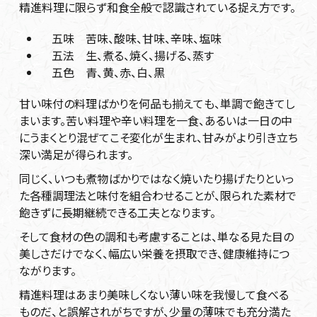
精進料理に限らず和食全般で認識されている捉え方です。
五味 苦味、酸味、甘味、辛味、塩味
五法 生、煮る、焼く、揚げる、蒸す
五色 青、黄、赤、白、黒
甘い味付の料理ばかりを何品も揃えても、単調で飽きてし
まいます。苦い料理や辛い料理を一食、あるいは一日の中
にうまくとり混ぜてこそ変化が生まれ、甘みがより引き立ち
深い満足が得られます。
同じく、いつも煮物ばかりではなく焼いたり揚げたりといっ
た各種調理法と味付を組合わせることが、限られた素材で
飽きずに長期継続できる工夫となります。
そして食材の色の調和も考慮することは、単なる見た目の
美しさだけでなく、幅広い栄養を摂取でき、健康維持につ
ながります。
精進料理はあまり美味しくない薄い味を我慢して食べる
ものだ、と誤解されがちですが、少量の薄味でも充分満た