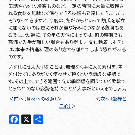
缶詰やパック、冷凍ものなど、一定の時期に大量に収穫さ
れる食材を無駄なく保存できる技術も発達してきました。
そうなってきますと、今度は、冬だからといって胡瓜を献立
に加えないのは逆にそれが選り好みにつながる危険もあ
るでしょう。逆に、その年の天候によっては、旬の時期でも
高価で入手が難しい場合もあり得ます。旬に執着しすぎて
は、本来の精進料理のあり方から離れてしまう恐れがある
のです。
いずれにせよ大切なことは、無理なく手に入る素材を、差
を付けずにありがたく使わせて頂くという謙虚な姿勢で
す。その上で、できる範囲で旬の季節感を調えていく柔軟で
とらわれのない姿勢を持つことが大事だといえるでしょう。
＜
前へ（食材への敬意）
＞ ＜
次へ（坐禅と
三心）
＞
F
X
共
a
有