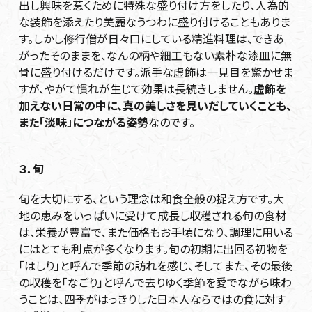
出し興味を惹くために特殊な盛り付け方をしたり、人為的
な装飾を添えたり美麗なうつわに盛り付けることもありま
す。しかし修行僧が日々口にしている精進料理は、できあ
がったそのままを、なんの柄や細工もない素朴な漆皿に無
骨に盛り付けるだけです。派手な虚飾は一見目を驚かせま
すが、やがて慣れが生じて効果は長続きしません。
虚飾を
加えない日常の中に、真の美しさを見いだしていくことも、
また「淡味」につながる姿勢
なのです。
３．旬
旬を大切にする、という理念は和食全般の捉え方です。大
地の恵みをいっぱいに受けて成長し収穫される旬の食材
は、栄養が豊富で、また価格もお手頃になり、調理に用いる
にはとても利点が多くなります。旬の初期に出回る初物を
「はしり」と呼んで季節の訪れを感じ、そしてまた、その最後
の収穫を「なごり」と呼んで去りゆく季節を愛でながら味わ
うことは、四季がはっきりした日本人ならではの食に対す