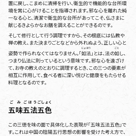
置に戻し、こまめに清掃を行い、衛生的で機能的な台所環
境を常に心がけることを指導されます。邪な心を離れた純
一なる心と、清潔で衛生的な台所があってこそ、仏さまに
献じるきよらかなお膳を調えることができるのです。
そして修行として行う調理ですから、その根底には仏教や
禅の教え、また決まりごとなどから外れぬよう、正しい心と
にょほう
ごと
姿勢で作られなくてはなりません。「
如法
」とは、法の
如
し、
つまり仏法に則っているという意味です。邪な心を遠ざけ
て、お寺の教えのとおりに調理するとき、この三つの要素が
相互に作用して、食べる者に深い悦びと健康をもたらせる
料理となるのです。
ごみ
ごほう
ごしょく
五味
五法
五色
この三徳を味の面で具体化した表現が「五味五法五色」で
す。これは中国の陰陽五行思想の影響を受けた考え方で、