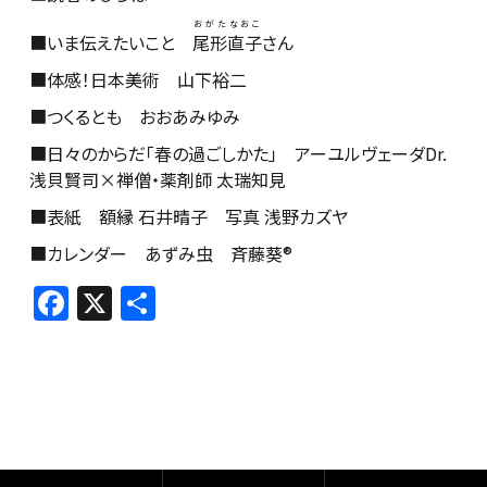
おがたなおこ
■いま伝えたいこと
尾形直子
さん
■体感！日本美術 山下裕二
■つくるとも おおあみゆみ
■日々のからだ「春の過ごしかた」 アーユルヴェーダDr.
浅貝賢司×禅僧・薬剤師 太瑞知見
■表紙 額縁 石井晴子 写真 浅野カズヤ
■カレンダー あずみ虫 斉藤葵®
F
X
共
a
有
c
e
b
o