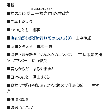
連載
くちはこれわざわいのもん
■禅のことば「
口是禍之門
」永井政之
■ご本山だより
■つつむとも 紙事
■
梅花流詠讃歌【諸行無常のひびき】④
山中律雄
■
時事を考える 青木千恵
■
道元さまが教えてくれた心のコンパス －
『
正法眼蔵随聞
記』に学ぶ－ 晴山俊英
■育むからだ まるやまゆみ
■日々のおと 深山さくら
■食禅食悟『赴粥飯法』に学ぶ禅の食作法（28） 吉村昇
洋
■俳壇・歌壇
■読者のひろば