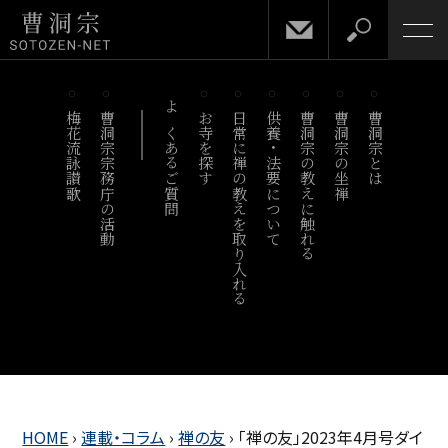
梅花流詠讃歌
曹洞宗宗務庁の活動
よくあるご質問
お寺を探す
日常に禅の教えを取り入れる
供養・法要について
曹洞宗の教えに触れる
曹洞宗の坐禅
曹洞宗とは
HOME
›
連載・コラム
›
禅の友
›
「禅の友」2023年4月号ダイ