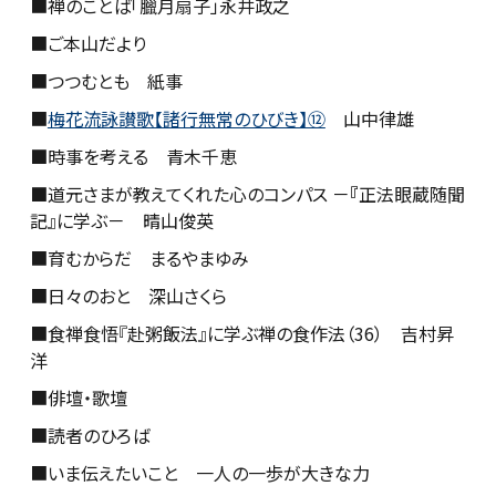
■禅のことば「
臘月扇子
」永井政之
■ご本山だより
■つつむとも 紙事
■
梅花流詠讃歌【諸行無常のひびき】⑫
山中律雄
■
時事を考える 青木千恵
■
道元さまが教えてくれた心のコンパス －
『
正法眼蔵随聞
記』に学ぶ－ 晴山俊英
■育むからだ まるやまゆみ
■日々のおと 深山さくら
■食禅食悟『赴粥飯法』に学ぶ禅の食作法（36） 吉村昇
洋
■俳壇・歌壇
■読者のひろば
■いま伝えたいこと 一人の一歩が大きな力