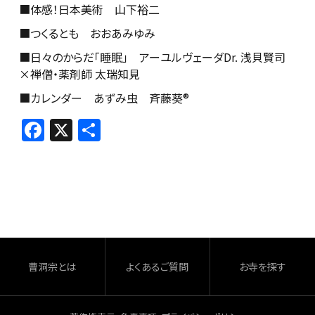
■体感！日本美術 山下裕二
■つくるとも おおあみゆみ
■日々のからだ「睡眠」 アーユルヴェーダDr. 浅貝賢司
×禅僧・薬剤師 太瑞知見
■カレンダー あずみ虫 斉藤葵®
F
X
共
a
有
c
e
b
o
o
曹洞宗とは
よくあるご質問
お寺を探す
k