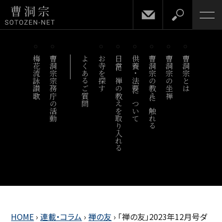
梅花流詠讃歌
曹洞宗宗務庁の活動
よくあるご質問
お寺を探す
日常に禅の教えを取り入れる
供養・法要について
曹洞宗の教えに触れる
曹洞宗の坐禅
曹洞宗とは
HOME
›
連載・コラム
›
禅の友
›
「禅の友」2023年12月号ダ