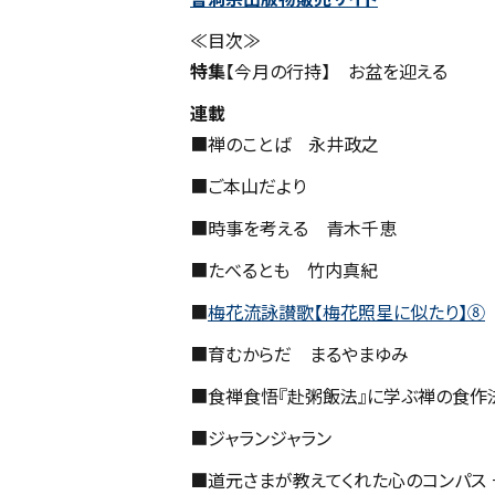
≪目次≫
特集
【今月の行持】 お盆を迎
連載
■禅のことば 永井政之
■ご本山だより
■時事を考える 青木千恵
■たべるとも 竹内真紀
■
梅花流詠讃歌【梅花照星に似たり】⑧
■育むからだ まるやまゆみ
■食禅食悟『赴粥飯法』に学ぶ禅の食作法
■ジャランジャラン
■
道元さまが教えてくれた心のコンパス 