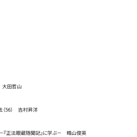
える
大田哲山
（56） 吉村昇洋
－
『
正法眼蔵随聞記』に学ぶ－ 晴山俊英