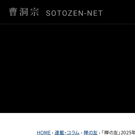
HOME
›
連載・コラム
›
禅の友
›
「禅の友」202