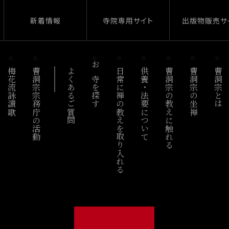
新着情報
寺院専用サイト
出版物販売サ
梅花流詠讃歌
曹洞宗宗務庁の活動
よくあるご質問
お寺を探す
日常に禅の教えを取り入れる
供養・法要について
曹洞宗の教えに触れる
曹洞宗の坐禅
曹洞宗とは