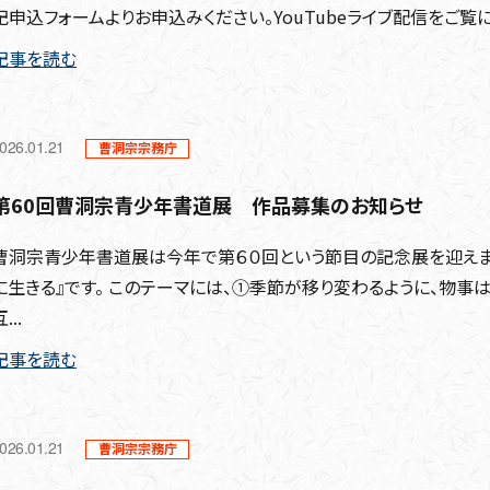
記申込フォームよりお申込みください。YouTubeライブ配信をご覧
記事を読む
026.01.21
曹洞宗宗務庁
第60回曹洞宗青少年書道展 作品募集のお知らせ
曹洞宗青少年書道展は今年で第６０回という節目の記念展を迎えま
に生きる』です。 このテーマには、①季節が移り変わるように、物事は
...
記事を読む
026.01.21
曹洞宗宗務庁