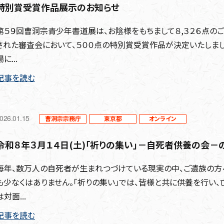
特別賞受賞作品展示のお知らせ
第５９回曹洞宗青少年書道展は、お陰様をもちまして８,３２６点のご
された審査会において、５００点の特別賞受賞作品が決定いたしまし
場に...
記事を読む
026.01.15
曹洞宗宗務庁
東京都
オンライン
令和８年３月１４日(土)「祈りの集い」－自死者供養の会－
毎年、数万人の自死者が生まれつづけている現実の中、ご遺族の方
も少なくはありません。「祈りの集い」では、皆様と共に供養を行い、
は対面...
記事を読む