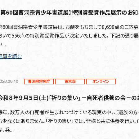
【第60回曹洞宗青少年書道展】特別賞受賞作品展示のお知
第60回曹洞宗青少年書道展は、お蔭をもちまして8,698点のご応募
おいて556点の特別賞受賞作品が決定いたしました。 下記の通り
...
記事を読む
026.06.10
曹洞宗宗務庁
東京都
オンライン
令和８年９月５日(土)「祈りの集い」－自死者供養の会－の
毎年、数万人の自死者が生まれつづけている現実の中、ご遺族の方
も少なくはありません。「祈りの集い」では、皆様と共に供養を行い、
は、兵...