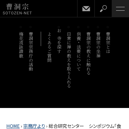
梅花流詠讃歌
曹洞宗宗務庁の活動
よくあるご質問
お寺を探す
日常に禅の教えを取り入れる
供養・法要について
曹洞宗の教えに触れる
曹洞宗の坐禅
曹洞宗とは
HOME
›
宗務庁より
›
総合研究センター シンポジウム「食