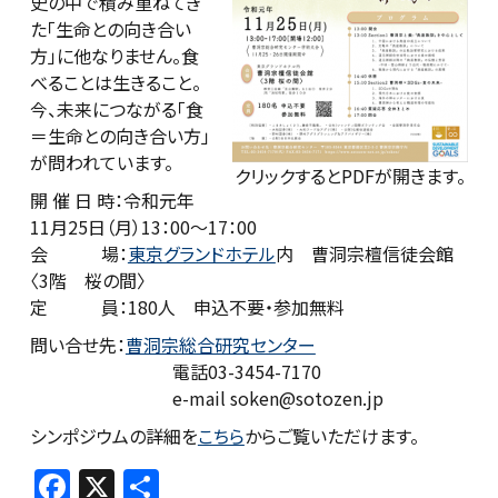
史の中で積み重ねてき
た「生命との向き合い
方」に他なりません。食
べることは生きること。
今、未来につながる「食
＝生命との向き合い方」
が問われています。
クリックするとPDFが開きます。
開 催 日 時：令和元年
11月25日（月）13：00～17：00
会 場：
東京グランドホテル
内 曹洞宗檀信徒会館
〈3階 桜の間〉
定 員：180人 申込不要・参加無料
問い合せ先：
曹洞宗総合研究センター
電話03-3454-7170
e-mail soken@sotozen.jp
シンポジウムの詳細を
こちら
からご覧いただけます。
F
X
共