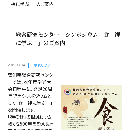
－禅に学ぶ－」のご案内
総合研究センター シンポジウム「食－禅
に学ぶ－」のご案内
2019.11.14
宗務庁より
曹洞宗総合研究センタ
ーでは、本年度学術大
会日程中に、発足20周
年記念シンポジウムと
して「食－禅に学ぶ－」
を開催します。
「禅の食」の根源は、仏
教が2500年を超える歴