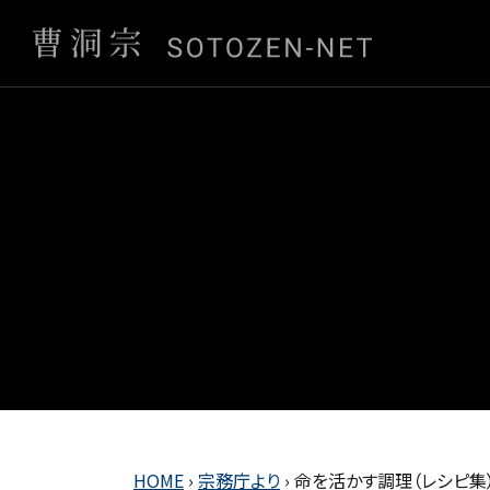
HOME
›
宗務庁より
›
命を活かす調理（レシピ集