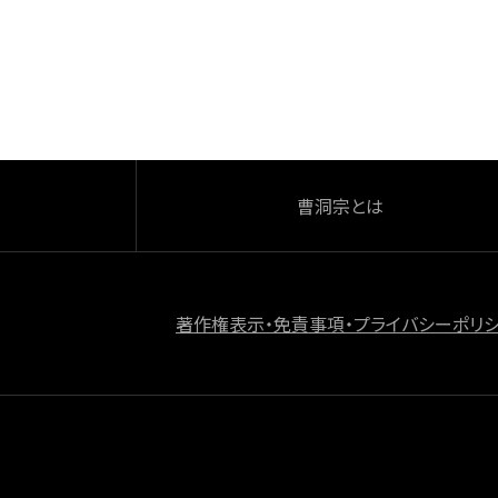
b
o
o
k
曹洞宗とは
著作権表示・免責事項・プライバシーポリ