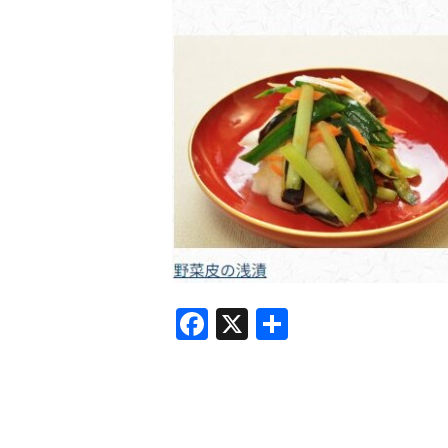
F
X
共
a
有
c
e