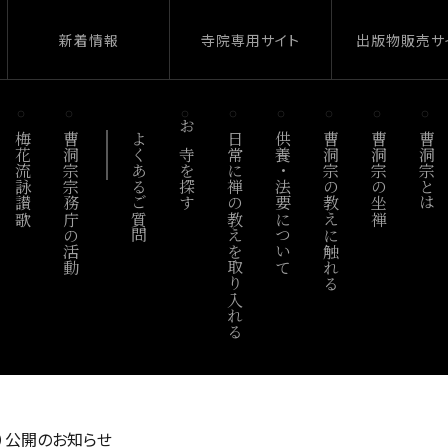
新着情報
寺院専用サイト
出版物販売サ
梅花流詠讃歌
曹洞宗宗務庁の活動
よくあるご質問
お寺を探す
日常に禅の教えを取り入れる
供養・法要について
曹洞宗の教えに触れる
曹洞宗の坐禅
曹洞宗とは
）公開のお知らせ