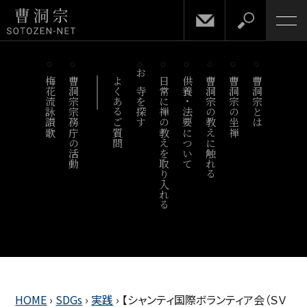
梅花流詠讃歌
曹洞宗宗務庁の活動
よくあるご質問
お寺を探す
日常に禅の教えを取り入れる
供養・法要について
曹洞宗の教えに触れる
曹洞宗の坐禅
曹洞宗とは
HOME
›
SDGs
›
実践
›
【シャンティ国際ボランティア会（ＳＶ