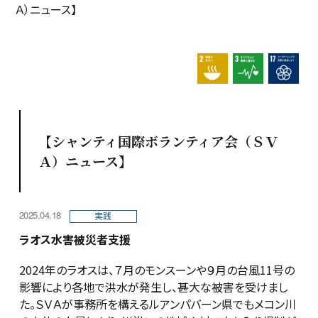
Ａ）ニュース】
2.飢餓をゼロに
3.すべて
1
【シャンティ国際ボランティア会（ＳＶ
Ａ）ニュース】
2025.04.18
実践
ラオス水害被災者支援
2024年のラオスは、７月のモンスーンや９月の台風11号の
影響により各地で洪水が発生し、甚大な被害を受けまし
た。ＳＶＡが事務所を構えるルアンパバーン県でもメコン川