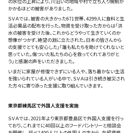
の水位の上昇により、川沿いの地域や村で立ち入り規制が
かかるほどの被害がありました。
ＳＶＡでは、被害の大きかった671世帯、4299人に食料と生
活必需品の配布を行った。物資を受け取った方からは「洪
水の被害を受けた後、これからどうやって生きていくのか
想像がつかず、絶望の淵に立たされた。日本の皆さんから
の支援でとても安心した」「誰も私たちを助けてくれないと
思っていた。傷ついた私たちの心を救ってくれてありがと
う」と感謝の声をいただきました。
いまだに家屋が修復できずにいる人や、落ち着かない生活
を強いられている人がいる中で、ＳＶＡは引き続き被災され
た方々に寄り添った支援に取り組んでいきます。
東京都練馬区で外国人支援を実施
ＳＶＡでは、2021年より東京都豊島区で外国人支援を行っ
ており、これまでに40回以上のフードパントリーと相談会
を開催し、延べ1400人以上の外国人の方から、在留資格