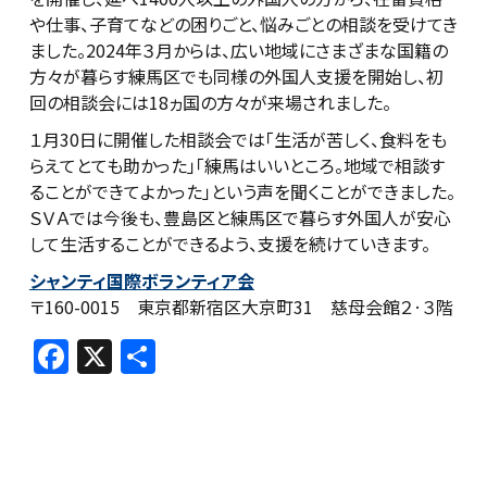
や仕事、子育てなどの困りごと、悩みごとの相談を受けてき
ました。2024年３月からは、広い地域にさまざまな国籍の
方々が暮らす練馬区でも同様の外国人支援を開始し、初
回の相談会には18ヵ国の方々が来場されました。
１月30日に開催した相談会では「生活が苦しく、食料をも
らえてとても助かった」「練馬はいいところ。地域で相談す
ることができてよかった」という声を聞くことができました。
ＳＶＡでは今後も、豊島区と練馬区で暮らす外国人が安心
して生活することができるよう、支援を続けていきます。
シャンティ国際ボランティア会
〒160-0015 東京都新宿区大京町31 慈母会館２·３階
F
X
共
a
有
c
e