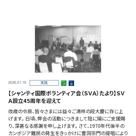
2026.01.19
実践
【シャンティ国際ボランティア会（ＳＶＡ）たより】ＳＶ
Ａ設立45周年を迎えて
改歳の令辰、皆々さまには益々ご清祥の段大慶に存じ上
げます。 日頃、弊会の活動につきまして陰に陽にご支援賜
り、深甚なる感謝を申し上げます。 さて、1970年代後半の
カンボジア難民の発生をきっかけに曹洞宗門の提唱により