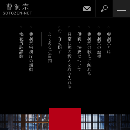
梅花流詠讃歌
曹洞宗宗務庁の活動
よくあるご質問
お寺を探す
日常に禅の教えを取り入れる
供養・法要について
曹洞宗の教えに触れる
曹洞宗の坐禅
曹洞宗とは